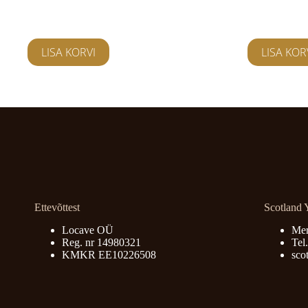
25,00
€
25,00
€
üritused
ürituse
LISA KORVI
LISA KOR
Ettevõttest
Scotland 
Locave OÜ
Mer
Reg. nr 14980321
Tel
KMKR EE10226508
sco