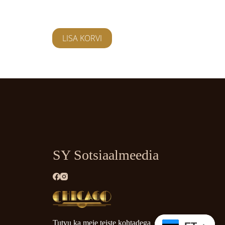
25,00
€
üritused
LISA KORVI
SY Sotsiaalmeedia
Tutvu ka meie teiste kohtadega