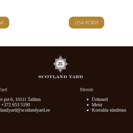
25,00
€
d
üritused
VI
LISA KORVI
Yard
Menüü
e pst 6, 10111 Tallinn
Üritused
. +372 653 5190
Meist
tlandyard@scotlandyard.ee
Korralda sündmus