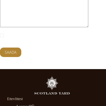
Salvesta minu nimi, e-posti- ja veebiaadress sellesse
veebilehitsejasse järgmiste kommentaaride jaoks.
SAADA
Ettevõttest