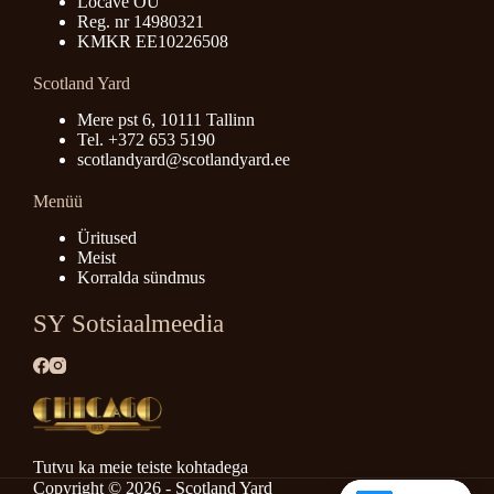
Locave OÜ
Reg. nr 14980321
KMKR EE10226508
Scotland Yard
Mere pst 6, 10111 Tallinn
Tel. +372 653 5190
scotlandyard@scotlandyard.ee
Menüü
Üritused
Meist
Korralda sündmus
SY Sotsiaalmeedia
Tutvu ka meie teiste kohtadega
Copyright © 2026 - Scotland Yard