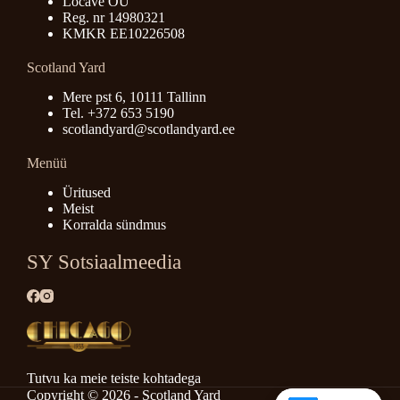
Locave OÜ
Reg. nr 14980321
KMKR EE10226508
Scotland Yard
Mere pst 6, 10111 Tallinn
Tel. +372 653 5190
scotlandyard@scotlandyard.ee
Menüü
Üritused
Meist
Korralda sündmus
SY Sotsiaalmeedia
Tutvu ka meie teiste kohtadega
Copyright © 2026 - Scotland Yard