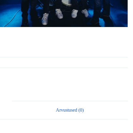
James Werts World Project
KATEGOORIA:
ÜRITUSED
Arvustused (0)