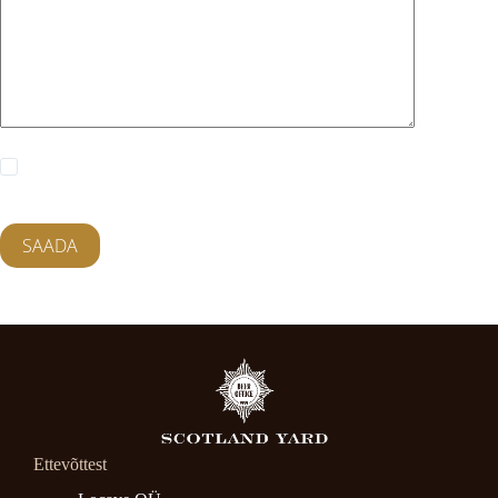
Salvesta minu nimi, e-posti- ja veebiaadress sellesse
veebilehitsejasse järgmiste kommentaaride jaoks.
SAADA
Ettevõttest